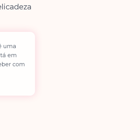
licadeza
cê uma
está em
ceber com