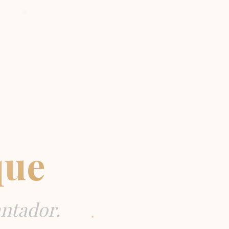
que
antador.